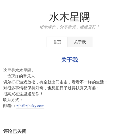
水木星隅
记录成长，分享微光，慢慢变好！
首页
关于我
关于我
这里是水木星隅。
一位玩IT的音乐人
偶尔打打游戏放松，有空就出门走走，看看不一样的生活；
对很多事情都保持好奇，也想把日子过得认真又有趣；
很高兴在这里遇见你！
联系方式：
邮箱:：
zjh@zjhsky.com
评论已关闭