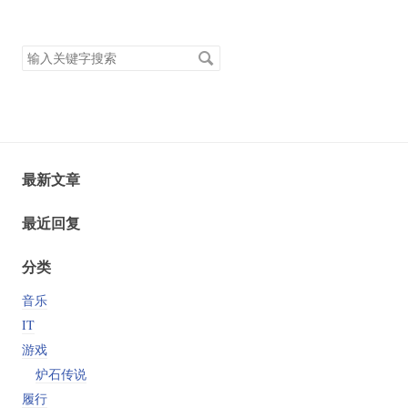
搜
索
关
键
字
最新文章
最近回复
分类
音乐
IT
游戏
炉石传说
履行